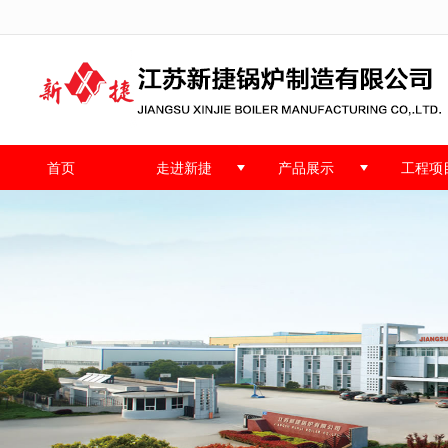
首页
走进新捷
产品展示
工程项