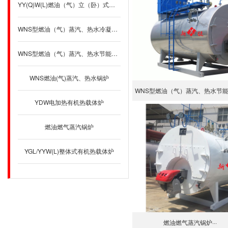
YY(Q)W(L)燃油（气）立（卧）式有机热载体炉
WNS型燃油（气）蒸汽、热水冷凝锅炉
WNS型燃油（气）蒸汽、热水节能锅炉
WNS燃油(气)蒸汽、热水锅炉
WNS型燃油（气）蒸汽、热水节能锅
YDW电加热有机热载体炉
燃油燃气蒸汽锅炉
YGL/YYW(L)整体式有机热载体炉
YGL/YYW(L)整体式有机热载体炉
烟气余热蒸汽锅炉
燃油燃气蒸汽锅炉···