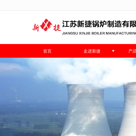
首页
走进新捷
产