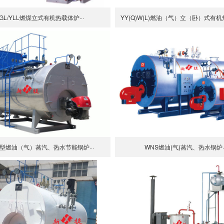
GL/YLL燃煤立式有机热载体炉···
YY(Q)W(L)燃油（气）立（卧）式有机热
S型燃油（气）蒸汽、热水节能锅炉···
WNS燃油(气)蒸汽、热水锅炉··