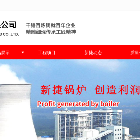
品展示
工程项目
新捷动态
质量