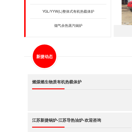
YGL/YYW(L)整体式有机热载体炉
烟气余热蒸汽锅炉
新捷动态
燃煤燃生物质有机热载体炉
江苏新捷锅炉-江苏导热油炉-欢迎咨询