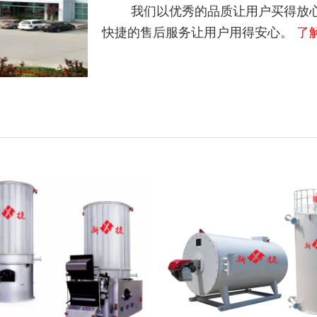
我们以优秀的品质让用户买得放心
快捷的售后服务让用户用得安心。
了