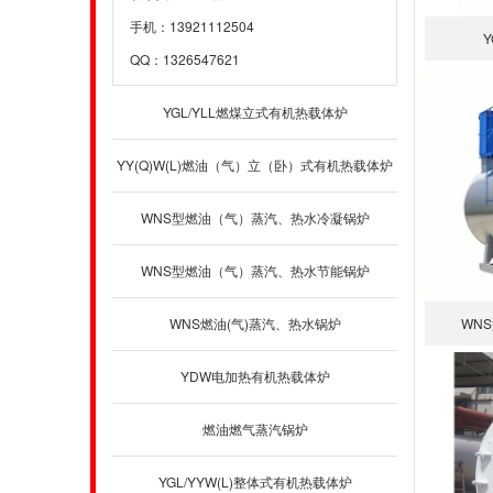
手机：13921112504
Y
QQ：1326547621
YGL/YLL燃煤立式有机热载体炉
YY(Q)W(L)燃油（气）立（卧）式有机热载体炉
WNS型燃油（气）蒸汽、热水冷凝锅炉
WNS型燃油（气）蒸汽、热水节能锅炉
WNS燃油(气)蒸汽、热水锅炉
WN
YDW电加热有机热载体炉
燃油燃气蒸汽锅炉
YGL/YYW(L)整体式有机热载体炉