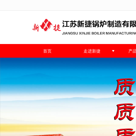
首页
走进新捷
产