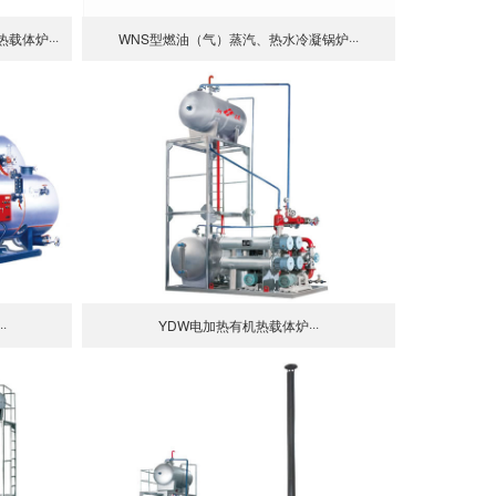
载体炉···
WNS型燃油（气）蒸汽、热水冷凝锅炉···
·
YDW电加热有机热载体炉···