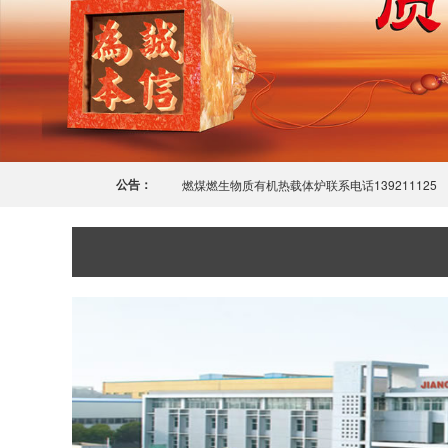
公告：
燃煤燃生物质有机热载体炉联系电话139211125