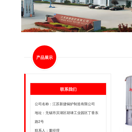
产品展示
联系我们
公司名称：
江苏新捷锅炉制造有限公司
地址：无锡市滨湖区胡埭工业园区丁香东
路2号
联系人：董经理