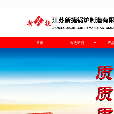
首页
走进新捷
产