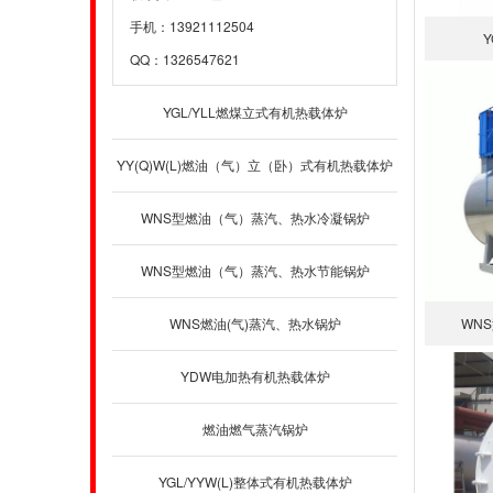
手机：13921112504
Y
QQ：1326547621
YGL/YLL燃煤立式有机热载体炉
YY(Q)W(L)燃油（气）立（卧）式有机热载体炉
WNS型燃油（气）蒸汽、热水冷凝锅炉
WNS型燃油（气）蒸汽、热水节能锅炉
WNS燃油(气)蒸汽、热水锅炉
WN
YDW电加热有机热载体炉
燃油燃气蒸汽锅炉
YGL/YYW(L)整体式有机热载体炉