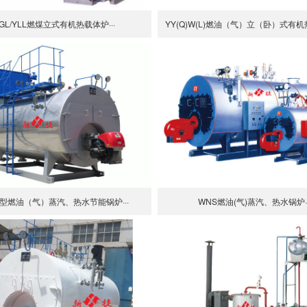
GL/YLL燃煤立式有机热载体炉···
YY(Q)W(L)燃油（气）立（卧）式有机热
S型燃油（气）蒸汽、热水节能锅炉···
WNS燃油(气)蒸汽、热水锅炉··