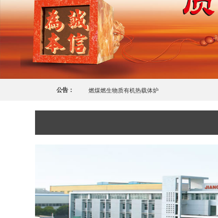
公告：
燃煤燃生物质有机热载体炉