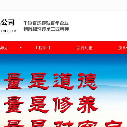
品展示
工程项目
新捷动态
质量